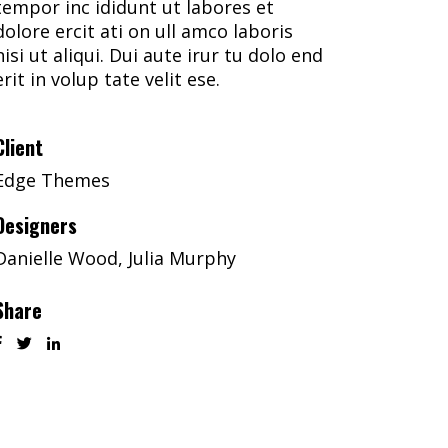
tempor inc ididunt ut labores et
dolore ercit ati on ull amco laboris
nisi ut aliqui. Dui aute irur tu dolo end
erit in volup tate velit ese.
Client
Edge Themes
Designers
Danielle Wood, Julia Murphy
Share