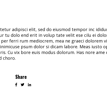
tur adipisci elit, sed do eiusmod tempor inc ididunt
ur tu dolo end erit in volup tate velit ese cilu ei dolo
Id per ferri rum mediocrem, mea ne graeci dolorem 
t inimicuse psum dolor si dicam labore. Meas iusto o
ris. Cu vix bore euis modus dolorum. Has nore ame d
d choro.
Share