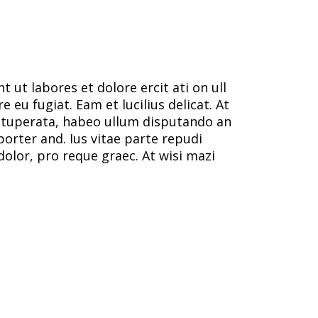
 ut labores et dolore ercit ati on ull
re eu fugiat. Eam et lucilius delicat. At
vituperata, habeo ullum disputando an
porter and. Ius vitae parte repudi
olor, pro reque graec. At wisi mazi