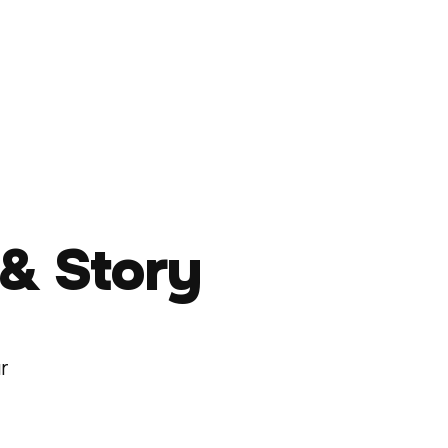
 & Story
r