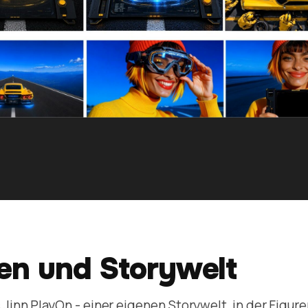
en und Storywelt
nn PlayOn - einer eigenen Storywelt, in der Figuren